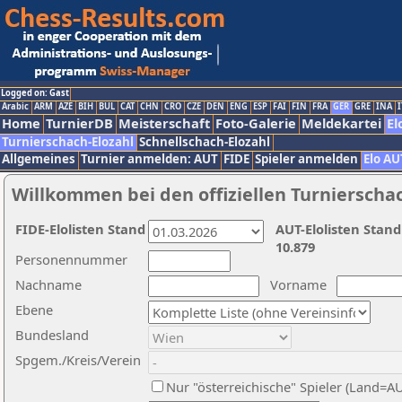
Logged on: Gast
Arabic
ARM
AZE
BIH
BUL
CAT
CHN
CRO
CZE
DEN
ENG
ESP
FAI
FIN
FRA
GER
GRE
INA
I
Home
TurnierDB
Meisterschaft
Foto-Galerie
Meldekartei
El
Turnierschach-Elozahl
Schnellschach-Elozahl
Allgemeines
Turnier anmelden: AUT
FIDE
Spieler anmelden
Elo AU
Willkommen bei den offiziellen Turnierscha
FIDE-Elolisten Stand
AUT-Elolisten Stand
10.879
Personennummer
Nachname
Vorname
Ebene
Bundesland
Spgem./Kreis/Verein
Nur "österreichische" Spieler (Land=A