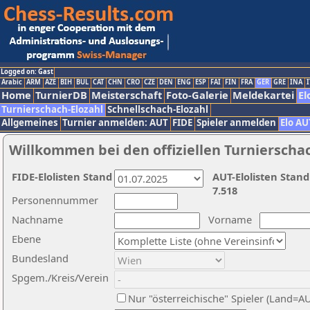
Logged on: Gast
Arabic
ARM
AZE
BIH
BUL
CAT
CHN
CRO
CZE
DEN
ENG
ESP
FAI
FIN
FRA
GER
GRE
INA
I
Home
TurnierDB
Meisterschaft
Foto-Galerie
Meldekartei
El
Turnierschach-Elozahl
Schnellschach-Elozahl
Allgemeines
Turnier anmelden: AUT
FIDE
Spieler anmelden
Elo AU
Willkommen bei den offiziellen Turnierscha
FIDE-Elolisten Stand
AUT-Elolisten Stand
7.518
Personennummer
Nachname
Vorname
Ebene
Bundesland
Spgem./Kreis/Verein
Nur "österreichische" Spieler (Land=A