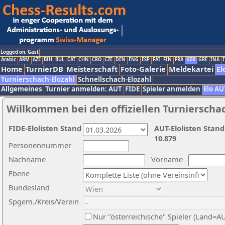
Logged on: Gast
Arabic
ARM
AZE
BIH
BUL
CAT
CHN
CRO
CZE
DEN
ENG
ESP
FAI
FIN
FRA
GER
GRE
INA
I
Home
TurnierDB
Meisterschaft
Foto-Galerie
Meldekartei
El
Turnierschach-Elozahl
Schnellschach-Elozahl
Allgemeines
Turnier anmelden: AUT
FIDE
Spieler anmelden
Elo AU
Willkommen bei den offiziellen Turnierscha
FIDE-Elolisten Stand
AUT-Elolisten Stand
10.879
Personennummer
Nachname
Vorname
Ebene
Bundesland
Spgem./Kreis/Verein
Nur "österreichische" Spieler (Land=A