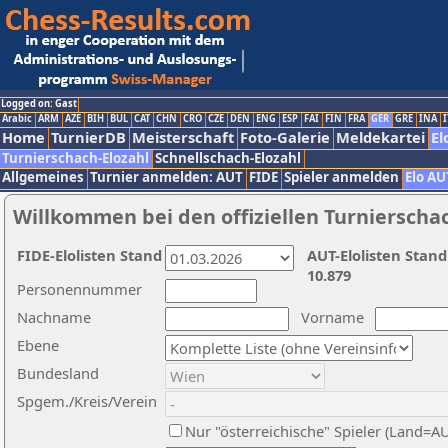
Logged on: Gast
Arabic
ARM
AZE
BIH
BUL
CAT
CHN
CRO
CZE
DEN
ENG
ESP
FAI
FIN
FRA
GER
GRE
INA
I
Home
TurnierDB
Meisterschaft
Foto-Galerie
Meldekartei
El
Turnierschach-Elozahl
Schnellschach-Elozahl
Allgemeines
Turnier anmelden: AUT
FIDE
Spieler anmelden
Elo AU
Willkommen bei den offiziellen Turnierscha
FIDE-Elolisten Stand
AUT-Elolisten Stand
10.879
Personennummer
Nachname
Vorname
Ebene
Bundesland
Spgem./Kreis/Verein
Nur "österreichische" Spieler (Land=A