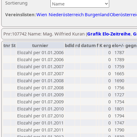
Sortierung
Vereinslisten:
Wien
Niederösterreich
Burgenland
Oberösterrei
Pnr:107742 Name: Mag. Wilfried Kuran (
Grafik Elo-Zeitreihe
,
G
tnr
St
turnier
bdld
rd
datum
f
K
erg
elo+/-
gegn
Elozahl per 01.01.2006
0
1787
Elozahl per 01.07.2006
0
1789
Elozahl per 01.01.2007
0
1759
Elozahl per 01.07.2007
0
1665
Elozahl per 01.01.2008
0
1690
Elozahl per 01.07.2008
0
1756
Elozahl per 01.01.2009
0
1727
Elozahl per 01.07.2009
0
1754
Elozahl per 01.01.2010
0
1801
Elozahl per 01.07.2010
0
1794
Elozahl per 01.01.2011
0
1747
Elozahl per 01.07.2011
0
1790
Elozahl per 01.01.2012
0
1830