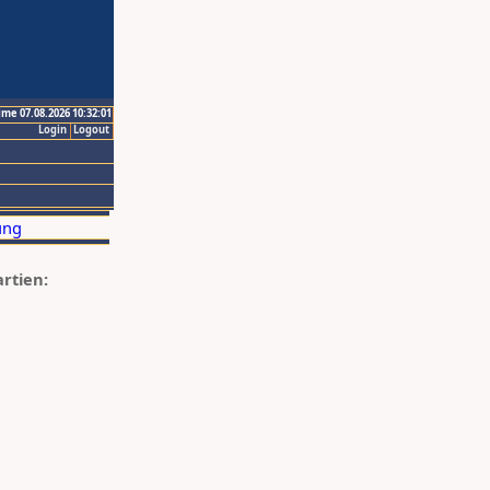
ime 07.08.2026 10:32:01
Login
Logout
artien: