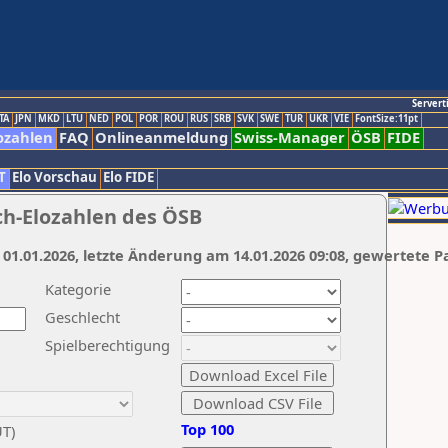
Servert
TA
JPN
MKD
LTU
NED
POL
POR
ROU
RUS
SRB
SVK
SWE
TUR
UKR
VIE
FontSize:11pt
ozahlen
FAQ
Onlineanmeldung
Swiss-Manager
ÖSB
FIDE
T
Elo Vorschau
Elo FIDE
ch-Elozahlen des ÖSB
 01.01.2026, letzte Änderung am 14.01.2026 09:08, gewertete P
Kategorie
Geschlecht
Spielberechtigung
Top 100
UT)