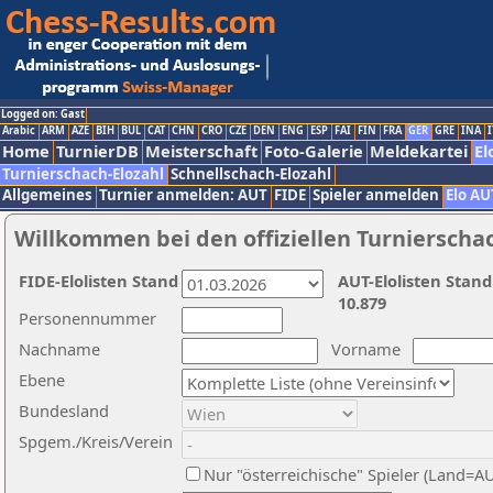
Logged on: Gast
Arabic
ARM
AZE
BIH
BUL
CAT
CHN
CRO
CZE
DEN
ENG
ESP
FAI
FIN
FRA
GER
GRE
INA
I
Home
TurnierDB
Meisterschaft
Foto-Galerie
Meldekartei
El
Turnierschach-Elozahl
Schnellschach-Elozahl
Allgemeines
Turnier anmelden: AUT
FIDE
Spieler anmelden
Elo AU
Willkommen bei den offiziellen Turnierscha
FIDE-Elolisten Stand
AUT-Elolisten Stand
10.879
Personennummer
Nachname
Vorname
Ebene
Bundesland
Spgem./Kreis/Verein
Nur "österreichische" Spieler (Land=A