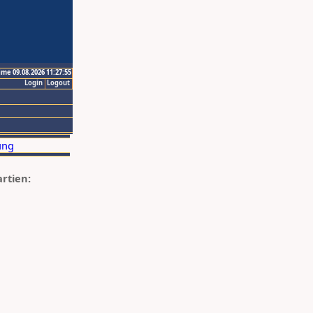
ime 09.08.2026 11:27:55
Login
Logout
artien: