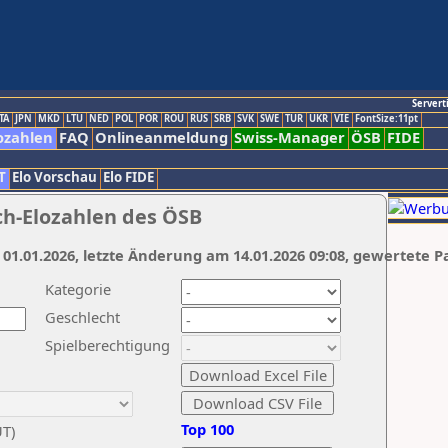
Servert
TA
JPN
MKD
LTU
NED
POL
POR
ROU
RUS
SRB
SVK
SWE
TUR
UKR
VIE
FontSize:11pt
ozahlen
FAQ
Onlineanmeldung
Swiss-Manager
ÖSB
FIDE
T
Elo Vorschau
Elo FIDE
ch-Elozahlen des ÖSB
 01.01.2026, letzte Änderung am 14.01.2026 09:08, gewertete P
Kategorie
Geschlecht
Spielberechtigung
Top 100
UT)