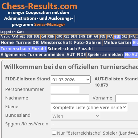
Logged on: Gast
Arabic
ARM
AZE
BIH
BUL
CAT
CHN
CRO
CZE
DEN
ENG
ESP
FAI
FIN
FRA
GER
GRE
INA
I
Home
TurnierDB
Meisterschaft
Foto-Galerie
Meldekartei
El
Turnierschach-Elozahl
Schnellschach-Elozahl
Allgemeines
Turnier anmelden: AUT
FIDE
Spieler anmelden
Elo AU
Willkommen bei den offiziellen Turnierscha
FIDE-Elolisten Stand
AUT-Elolisten Stand
10.879
Personennummer
Nachname
Vorname
Ebene
Bundesland
Spgem./Kreis/Verein
Nur "österreichische" Spieler (Land=A