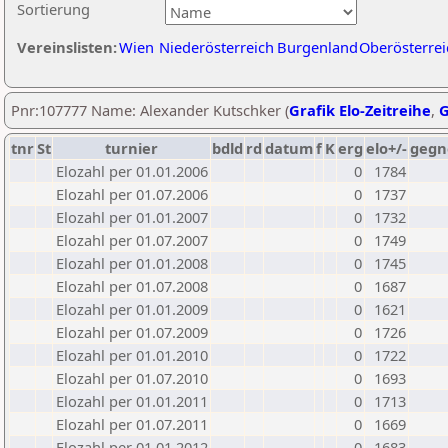
Sortierung
Vereinslisten:
Wien
Niederösterreich
Burgenland
Oberösterrei
Pnr:107777 Name: Alexander Kutschker (
Grafik Elo-Zeitreihe
,
G
tnr
St
turnier
bdld
rd
datum
f
K
erg
elo+/-
gegn
Elozahl per 01.01.2006
0
1784
Elozahl per 01.07.2006
0
1737
Elozahl per 01.01.2007
0
1732
Elozahl per 01.07.2007
0
1749
Elozahl per 01.01.2008
0
1745
Elozahl per 01.07.2008
0
1687
Elozahl per 01.01.2009
0
1621
Elozahl per 01.07.2009
0
1726
Elozahl per 01.01.2010
0
1722
Elozahl per 01.07.2010
0
1693
Elozahl per 01.01.2011
0
1713
Elozahl per 01.07.2011
0
1669
Elozahl per 01.01.2012
0
1683