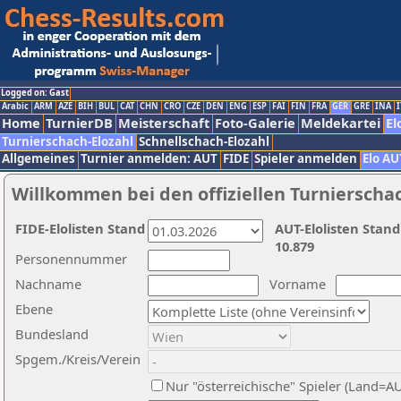
Logged on: Gast
Arabic
ARM
AZE
BIH
BUL
CAT
CHN
CRO
CZE
DEN
ENG
ESP
FAI
FIN
FRA
GER
GRE
INA
I
Home
TurnierDB
Meisterschaft
Foto-Galerie
Meldekartei
El
Turnierschach-Elozahl
Schnellschach-Elozahl
Allgemeines
Turnier anmelden: AUT
FIDE
Spieler anmelden
Elo AU
Willkommen bei den offiziellen Turnierscha
FIDE-Elolisten Stand
AUT-Elolisten Stand
10.879
Personennummer
Nachname
Vorname
Ebene
Bundesland
Spgem./Kreis/Verein
Nur "österreichische" Spieler (Land=A