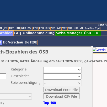
Servert
TA
JPN
MKD
LTU
NED
POL
POR
ROU
RUS
SRB
SVK
SWE
TUR
UKR
VIE
FontSize:11pt
ozahlen
FAQ
Onlineanmeldung
Swiss-Manager
ÖSB
FIDE
T
Elo Vorschau
Elo FIDE
ch-Elozahlen des ÖSB
 01.01.2026, letzte Änderung am 14.01.2026 09:08, gewertete P
Kategorie
Geschlecht
Spielberechtigung
Top 100
UT)