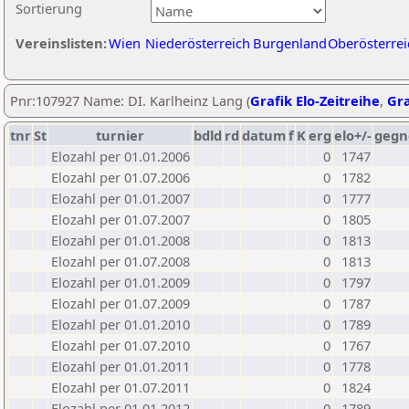
Sortierung
Vereinslisten:
Wien
Niederösterreich
Burgenland
Oberösterrei
Pnr:107927 Name: DI. Karlheinz Lang (
Grafik Elo-Zeitreihe
,
Gra
tnr
St
turnier
bdld
rd
datum
f
K
erg
elo+/-
gegn
Elozahl per 01.01.2006
0
1747
Elozahl per 01.07.2006
0
1782
Elozahl per 01.01.2007
0
1777
Elozahl per 01.07.2007
0
1805
Elozahl per 01.01.2008
0
1813
Elozahl per 01.07.2008
0
1813
Elozahl per 01.01.2009
0
1797
Elozahl per 01.07.2009
0
1787
Elozahl per 01.01.2010
0
1789
Elozahl per 01.07.2010
0
1767
Elozahl per 01.01.2011
0
1778
Elozahl per 01.07.2011
0
1824
Elozahl per 01.01.2012
0
1789