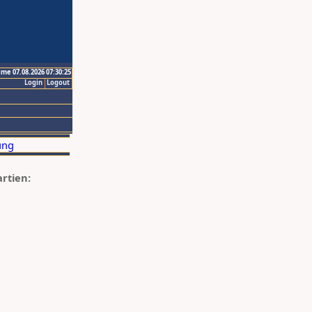
ime 07.08.2026 07:30:25
Login
Logout
artien: