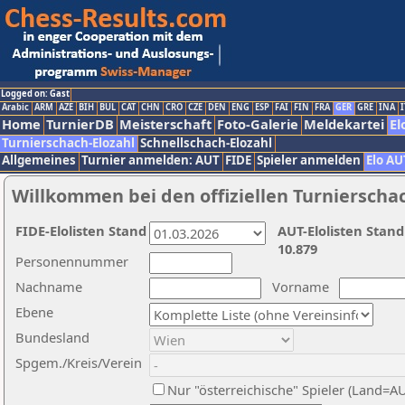
Logged on: Gast
Arabic
ARM
AZE
BIH
BUL
CAT
CHN
CRO
CZE
DEN
ENG
ESP
FAI
FIN
FRA
GER
GRE
INA
I
Home
TurnierDB
Meisterschaft
Foto-Galerie
Meldekartei
El
Turnierschach-Elozahl
Schnellschach-Elozahl
Allgemeines
Turnier anmelden: AUT
FIDE
Spieler anmelden
Elo AU
Willkommen bei den offiziellen Turnierscha
FIDE-Elolisten Stand
AUT-Elolisten Stand
10.879
Personennummer
Nachname
Vorname
Ebene
Bundesland
Spgem./Kreis/Verein
Nur "österreichische" Spieler (Land=A