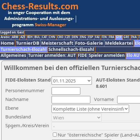
Logged on: Gast
Arabic
ARM
AZE
BIH
BUL
CAT
CHN
CRO
CZE
DEN
ENG
ESP
FAI
FIN
FRA
GER
GRE
INA
I
Home
TurnierDB
Meisterschaft
Foto-Galerie
Meldekartei
El
Turnierschach-Elozahl
Schnellschach-Elozahl
Allgemeines
Turnier anmelden: AUT
FIDE
Spieler anmelden
Elo AU
Willkommen bei den offiziellen Turnierscha
FIDE-Elolisten Stand
AUT-Elolisten Stand
8.601
Personennummer
Nachname
Vorname
Ebene
Bundesland
Spgem./Kreis/Verein
Nur "österreichische" Spieler (Land=A