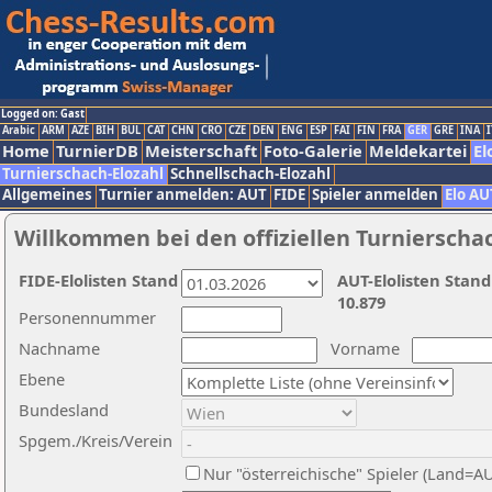
Logged on: Gast
Arabic
ARM
AZE
BIH
BUL
CAT
CHN
CRO
CZE
DEN
ENG
ESP
FAI
FIN
FRA
GER
GRE
INA
I
Home
TurnierDB
Meisterschaft
Foto-Galerie
Meldekartei
El
Turnierschach-Elozahl
Schnellschach-Elozahl
Allgemeines
Turnier anmelden: AUT
FIDE
Spieler anmelden
Elo AU
Willkommen bei den offiziellen Turnierscha
FIDE-Elolisten Stand
AUT-Elolisten Stand
10.879
Personennummer
Nachname
Vorname
Ebene
Bundesland
Spgem./Kreis/Verein
Nur "österreichische" Spieler (Land=A