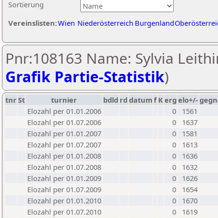
Sortierung
Vereinslisten:
Wien
Niederösterreich
Burgenland
Oberösterrei
Pnr:108163 Name: Sylvia Leithi
Grafik Partie-Statistik
)
tnr
St
turnier
bdld
rd
datum
f
K
erg
elo+/-
gegn
Elozahl per 01.01.2006
0
1561
Elozahl per 01.07.2006
0
1637
Elozahl per 01.01.2007
0
1581
Elozahl per 01.07.2007
0
1613
Elozahl per 01.01.2008
0
1636
Elozahl per 01.07.2008
0
1632
Elozahl per 01.01.2009
0
1626
Elozahl per 01.07.2009
0
1654
Elozahl per 01.01.2010
0
1670
Elozahl per 01.07.2010
0
1619