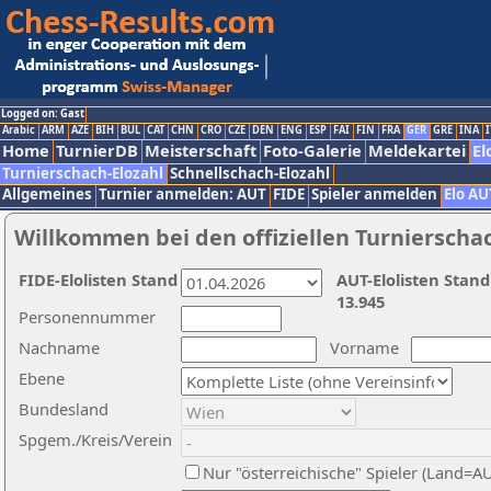
Logged on: Gast
Arabic
ARM
AZE
BIH
BUL
CAT
CHN
CRO
CZE
DEN
ENG
ESP
FAI
FIN
FRA
GER
GRE
INA
I
Home
TurnierDB
Meisterschaft
Foto-Galerie
Meldekartei
El
Turnierschach-Elozahl
Schnellschach-Elozahl
Allgemeines
Turnier anmelden: AUT
FIDE
Spieler anmelden
Elo AU
Willkommen bei den offiziellen Turnierscha
FIDE-Elolisten Stand
AUT-Elolisten Stand
13.945
Personennummer
Nachname
Vorname
Ebene
Bundesland
Spgem./Kreis/Verein
Nur "österreichische" Spieler (Land=A