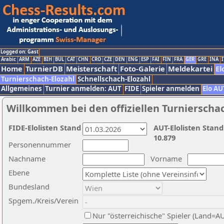
Logged on: Gast
Arabic
ARM
AZE
BIH
BUL
CAT
CHN
CRO
CZE
DEN
ENG
ESP
FAI
FIN
FRA
GER
GRE
INA
I
Home
TurnierDB
Meisterschaft
Foto-Galerie
Meldekartei
El
Turnierschach-Elozahl
Schnellschach-Elozahl
Allgemeines
Turnier anmelden: AUT
FIDE
Spieler anmelden
Elo AU
Willkommen bei den offiziellen Turnierscha
FIDE-Elolisten Stand
AUT-Elolisten Stand
10.879
Personennummer
Nachname
Vorname
Ebene
Bundesland
Spgem./Kreis/Verein
Nur "österreichische" Spieler (Land=A