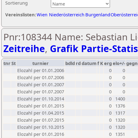
Sortierung
Vereinslisten:
Wien
Niederösterreich
Burgenland
Oberösterrei
Pnr:108344 Name: Sebastian Li
Zeitreihe
,
Grafik Partie-Statis
tnr
St
turnier
bdld
rd
datum
f
K
erg
elo+/-
gegn
Elozahl per 01.01.2006
0
0
Elozahl per 01.07.2006
0
0
Elozahl per 01.01.2007
0
0
Elozahl per 01.07.2007
0
0
Elozahl per 01.10.2014
0
1400
Elozahl per 01.01.2015
0
1376
Elozahl per 01.04.2015
0
1317
Elozahl per 01.07.2015
0
1320
Elozahl per 01.10.2015
0
1320
Elozahl per 01.01.2016
0
1351