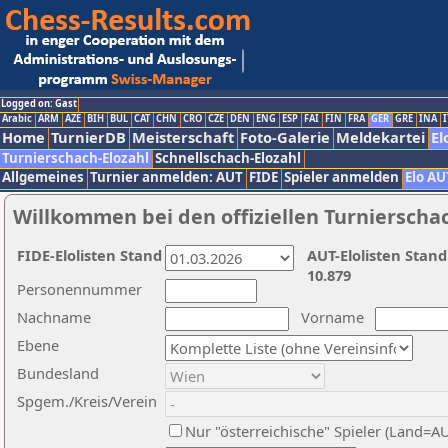
Logged on: Gast
Arabic
ARM
AZE
BIH
BUL
CAT
CHN
CRO
CZE
DEN
ENG
ESP
FAI
FIN
FRA
GER
GRE
INA
I
Home
TurnierDB
Meisterschaft
Foto-Galerie
Meldekartei
El
Turnierschach-Elozahl
Schnellschach-Elozahl
Allgemeines
Turnier anmelden: AUT
FIDE
Spieler anmelden
Elo AU
Willkommen bei den offiziellen Turnierscha
FIDE-Elolisten Stand
AUT-Elolisten Stand
10.879
Personennummer
Nachname
Vorname
Ebene
Bundesland
Spgem./Kreis/Verein
Nur "österreichische" Spieler (Land=A