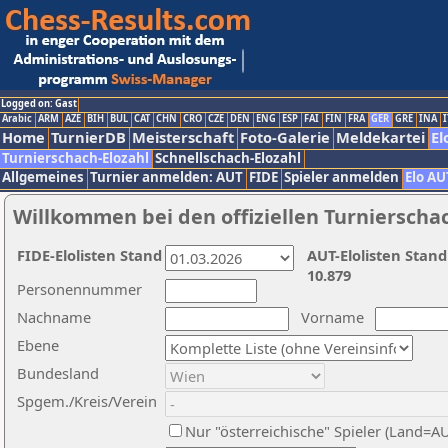
Logged on: Gast
Arabic
ARM
AZE
BIH
BUL
CAT
CHN
CRO
CZE
DEN
ENG
ESP
FAI
FIN
FRA
GER
GRE
INA
I
Home
TurnierDB
Meisterschaft
Foto-Galerie
Meldekartei
El
Turnierschach-Elozahl
Schnellschach-Elozahl
Allgemeines
Turnier anmelden: AUT
FIDE
Spieler anmelden
Elo AU
Willkommen bei den offiziellen Turnierscha
FIDE-Elolisten Stand
AUT-Elolisten Stand
10.879
Personennummer
Nachname
Vorname
Ebene
Bundesland
Spgem./Kreis/Verein
Nur "österreichische" Spieler (Land=A