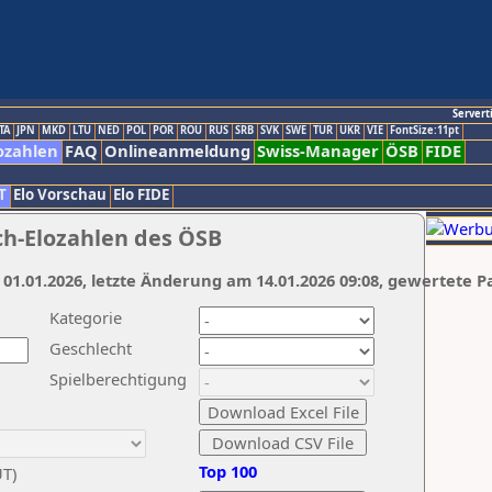
Servert
TA
JPN
MKD
LTU
NED
POL
POR
ROU
RUS
SRB
SVK
SWE
TUR
UKR
VIE
FontSize:11pt
ozahlen
FAQ
Onlineanmeldung
Swiss-Manager
ÖSB
FIDE
T
Elo Vorschau
Elo FIDE
ch-Elozahlen des ÖSB
 01.01.2026, letzte Änderung am 14.01.2026 09:08, gewertete P
Kategorie
Geschlecht
Spielberechtigung
Top 100
UT)