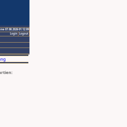
ime 07.08.2026 01:12:09
Login
Logout
artien: