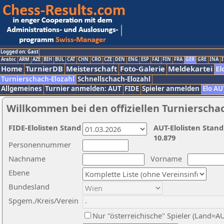
Logged on: Gast
Arabic
ARM
AZE
BIH
BUL
CAT
CHN
CRO
CZE
DEN
ENG
ESP
FAI
FIN
FRA
GER
GRE
INA
I
Home
TurnierDB
Meisterschaft
Foto-Galerie
Meldekartei
El
Turnierschach-Elozahl
Schnellschach-Elozahl
Allgemeines
Turnier anmelden: AUT
FIDE
Spieler anmelden
Elo AU
Willkommen bei den offiziellen Turnierscha
FIDE-Elolisten Stand
AUT-Elolisten Stand
10.879
Personennummer
Nachname
Vorname
Ebene
Bundesland
Spgem./Kreis/Verein
Nur "österreichische" Spieler (Land=A