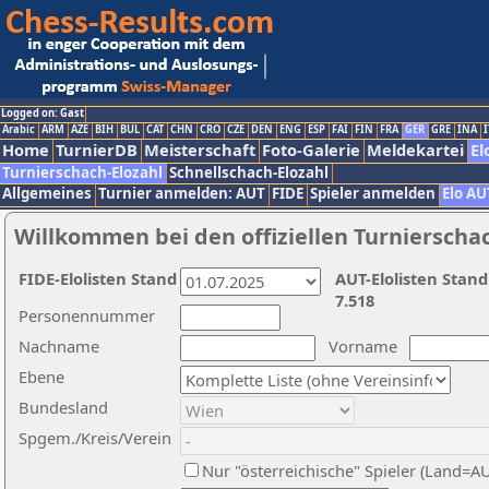
Logged on: Gast
Arabic
ARM
AZE
BIH
BUL
CAT
CHN
CRO
CZE
DEN
ENG
ESP
FAI
FIN
FRA
GER
GRE
INA
I
Home
TurnierDB
Meisterschaft
Foto-Galerie
Meldekartei
El
Turnierschach-Elozahl
Schnellschach-Elozahl
Allgemeines
Turnier anmelden: AUT
FIDE
Spieler anmelden
Elo AU
Willkommen bei den offiziellen Turnierscha
FIDE-Elolisten Stand
AUT-Elolisten Stand
7.518
Personennummer
Nachname
Vorname
Ebene
Bundesland
Spgem./Kreis/Verein
Nur "österreichische" Spieler (Land=A