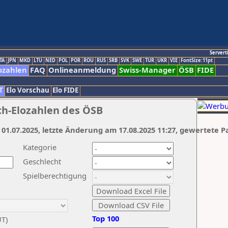
Servert
TA
JPN
MKD
LTU
NED
POL
POR
ROU
RUS
SRB
SVK
SWE
TUR
UKR
VIE
FontSize:11pt
ozahlen
FAQ
Onlineanmeldung
Swiss-Manager
ÖSB
FIDE
T
Elo Vorschau
Elo FIDE
ch-Elozahlen des ÖSB
 01.07.2025, letzte Änderung am 17.08.2025 11:27, gewertete P
Kategorie
Geschlecht
Spielberechtigung
Top 100
UT)