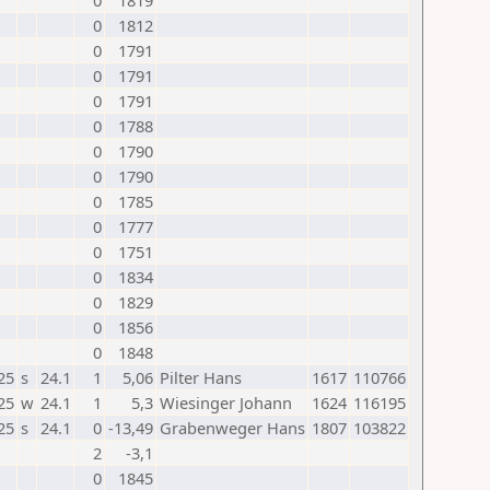
0
1819
0
1812
0
1791
0
1791
0
1791
0
1788
0
1790
0
1790
0
1785
0
1777
0
1751
0
1834
0
1829
0
1856
0
1848
25
s
24.1
1
5,06
Pilter Hans
1617
110766
25
w
24.1
1
5,3
Wiesinger Johann
1624
116195
25
s
24.1
0
-13,49
Grabenweger Hans
1807
103822
2
-3,1
0
1845