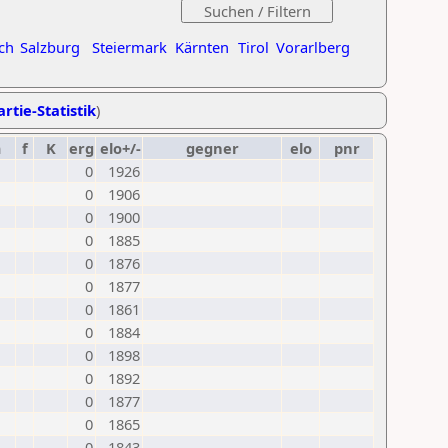
ch
Salzburg
Steiermark
Kärnten
Tirol
Vorarlberg
rtie-Statistik
)
m
f
K
erg
elo+/-
gegner
elo
pnr
0
1926
0
1906
0
1900
0
1885
0
1876
0
1877
0
1861
0
1884
0
1898
0
1892
0
1877
0
1865
0
1843