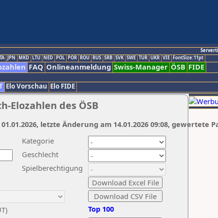
Servert
TA
JPN
MKD
LTU
NED
POL
POR
ROU
RUS
SRB
SVK
SWE
TUR
UKR
VIE
FontSize:11pt
ozahlen
FAQ
Onlineanmeldung
Swiss-Manager
ÖSB
FIDE
T
Elo Vorschau
Elo FIDE
ch-Elozahlen des ÖSB
 01.01.2026, letzte Änderung am 14.01.2026 09:08, gewertete P
Kategorie
Geschlecht
Spielberechtigung
Top 100
UT)