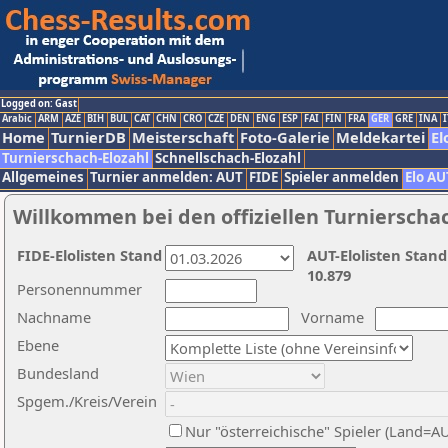
Logged on: Gast
Arabic
ARM
AZE
BIH
BUL
CAT
CHN
CRO
CZE
DEN
ENG
ESP
FAI
FIN
FRA
GER
GRE
INA
I
Home
TurnierDB
Meisterschaft
Foto-Galerie
Meldekartei
El
Turnierschach-Elozahl
Schnellschach-Elozahl
Allgemeines
Turnier anmelden: AUT
FIDE
Spieler anmelden
Elo AU
Willkommen bei den offiziellen Turnierscha
FIDE-Elolisten Stand
AUT-Elolisten Stand
10.879
Personennummer
Nachname
Vorname
Ebene
Bundesland
Spgem./Kreis/Verein
Nur "österreichische" Spieler (Land=A