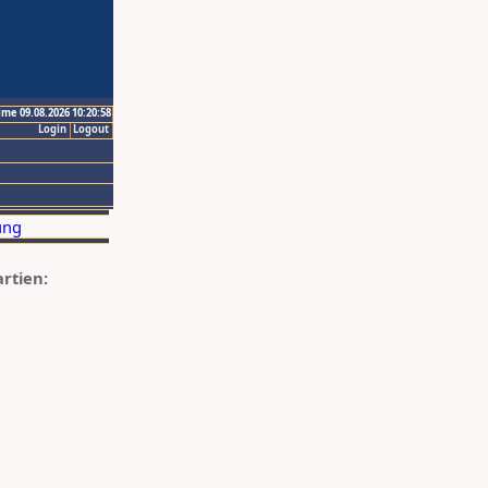
ime 09.08.2026 10:20:58
Login
Logout
artien: