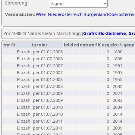
Sortierung
Vereinslisten:
Wien
Niederösterreich
Burgenland
Oberösterrei
Pnr:108823 Name: Stefan Marschnigg (
Grafik Elo-Zeitreihe
,
Gra
tnr
St
turnier
bdld
rd
datum
f
K
erg
elo+/-
gegn
Elozahl per 01.01.2006
0
1800
Elozahl per 01.07.2006
0
1808
Elozahl per 01.01.2007
0
1961
Elozahl per 01.07.2007
0
1997
Elozahl per 01.01.2008
0
1955
Elozahl per 01.07.2008
0
2032
Elozahl per 01.01.2009
0
2071
Elozahl per 01.07.2009
0
2083
Elozahl per 01.01.2010
0
2034
Elozahl per 01.07.2010
0
2014
Elozahl per 01.01.2011
0
2014
Elozahl per 01.07.2011
0
2009
Elozahl per 01.01.2012
0
2025