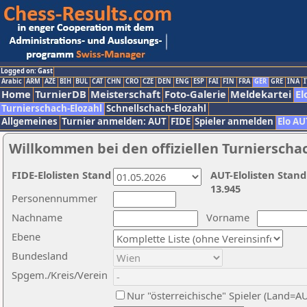
Logged on: Gast
Arabic
ARM
AZE
BIH
BUL
CAT
CHN
CRO
CZE
DEN
ENG
ESP
FAI
FIN
FRA
GER
GRE
INA
I
Home
TurnierDB
Meisterschaft
Foto-Galerie
Meldekartei
El
Turnierschach-Elozahl
Schnellschach-Elozahl
Allgemeines
Turnier anmelden: AUT
FIDE
Spieler anmelden
Elo AU
Willkommen bei den offiziellen Turnierscha
FIDE-Elolisten Stand
AUT-Elolisten Stand
13.945
Personennummer
Nachname
Vorname
Ebene
Bundesland
Spgem./Kreis/Verein
Nur "österreichische" Spieler (Land=A