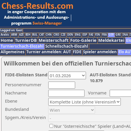
Logged on: Gast
Arabic
ARM
AZE
BIH
BUL
CAT
CHN
CRO
CZE
DEN
ENG
ESP
FAI
FIN
FRA
GER
GRE
INA
I
Home
TurnierDB
Meisterschaft
Foto-Galerie
Meldekartei
El
Turnierschach-Elozahl
Schnellschach-Elozahl
Allgemeines
Turnier anmelden: AUT
FIDE
Spieler anmelden
Elo AU
Willkommen bei den offiziellen Turnierscha
FIDE-Elolisten Stand
AUT-Elolisten Stand
10.879
Personennummer
Nachname
Vorname
Ebene
Bundesland
Spgem./Kreis/Verein
Nur "österreichische" Spieler (Land=A