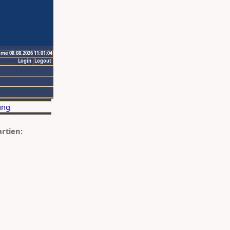
ime 08.08.2026 11:01:04
Login
Logout
artien: