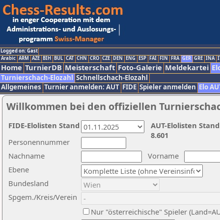
Logged on: Gast
Arabic
ARM
AZE
BIH
BUL
CAT
CHN
CRO
CZE
DEN
ENG
ESP
FAI
FIN
FRA
GER
GRE
INA
I
Home
TurnierDB
Meisterschaft
Foto-Galerie
Meldekartei
El
Turnierschach-Elozahl
Schnellschach-Elozahl
Allgemeines
Turnier anmelden: AUT
FIDE
Spieler anmelden
Elo AU
Willkommen bei den offiziellen Turnierscha
FIDE-Elolisten Stand
AUT-Elolisten Stand
8.601
Personennummer
Nachname
Vorname
Ebene
Bundesland
Spgem./Kreis/Verein
Nur "österreichische" Spieler (Land=A