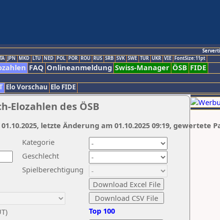
Servert
TA
JPN
MKD
LTU
NED
POL
POR
ROU
RUS
SRB
SVK
SWE
TUR
UKR
VIE
FontSize:11pt
ozahlen
FAQ
Onlineanmeldung
Swiss-Manager
ÖSB
FIDE
T
Elo Vorschau
Elo FIDE
ch-Elozahlen des ÖSB
 01.10.2025, letzte Änderung am 01.10.2025 09:19, gewertete P
Kategorie
Geschlecht
Spielberechtigung
Top 100
UT)