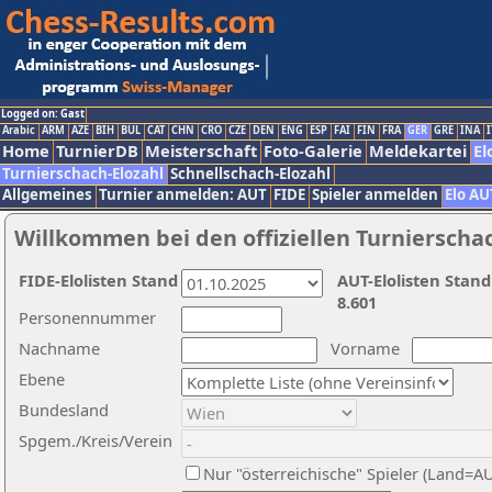
Logged on: Gast
Arabic
ARM
AZE
BIH
BUL
CAT
CHN
CRO
CZE
DEN
ENG
ESP
FAI
FIN
FRA
GER
GRE
INA
I
Home
TurnierDB
Meisterschaft
Foto-Galerie
Meldekartei
El
Turnierschach-Elozahl
Schnellschach-Elozahl
Allgemeines
Turnier anmelden: AUT
FIDE
Spieler anmelden
Elo AU
Willkommen bei den offiziellen Turnierscha
FIDE-Elolisten Stand
AUT-Elolisten Stand
8.601
Personennummer
Nachname
Vorname
Ebene
Bundesland
Spgem./Kreis/Verein
Nur "österreichische" Spieler (Land=A