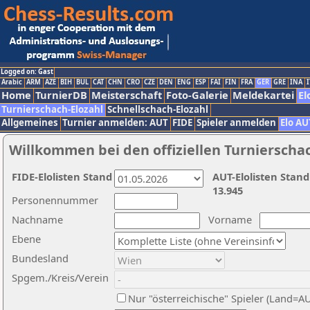
Logged on: Gast
Arabic
ARM
AZE
BIH
BUL
CAT
CHN
CRO
CZE
DEN
ENG
ESP
FAI
FIN
FRA
GER
GRE
INA
I
Home
TurnierDB
Meisterschaft
Foto-Galerie
Meldekartei
El
Turnierschach-Elozahl
Schnellschach-Elozahl
Allgemeines
Turnier anmelden: AUT
FIDE
Spieler anmelden
Elo AU
Willkommen bei den offiziellen Turnierscha
FIDE-Elolisten Stand
AUT-Elolisten Stand
13.945
Personennummer
Nachname
Vorname
Ebene
Bundesland
Spgem./Kreis/Verein
Nur "österreichische" Spieler (Land=A