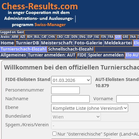
Logged on: Gast
Arabic
ARM
AZE
BIH
BUL
CAT
CHN
CRO
CZE
DEN
ENG
ESP
FAI
FIN
FRA
GER
GRE
INA
I
Home
TurnierDB
Meisterschaft
Foto-Galerie
Meldekartei
El
Turnierschach-Elozahl
Schnellschach-Elozahl
Allgemeines
Turnier anmelden: AUT
FIDE
Spieler anmelden
Elo AU
Willkommen bei den offiziellen Turnierscha
FIDE-Elolisten Stand
AUT-Elolisten Stand
10.879
Personennummer
Nachname
Vorname
Ebene
Bundesland
Spgem./Kreis/Verein
Nur "österreichische" Spieler (Land=A