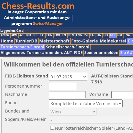
Logged on: Gast
Arabic
ARM
AZE
BIH
BUL
CAT
CHN
CRO
CZE
DEN
ENG
ESP
FAI
FIN
FRA
GER
GRE
INA
I
Home
TurnierDB
Meisterschaft
Foto-Galerie
Meldekartei
El
Turnierschach-Elozahl
Schnellschach-Elozahl
Allgemeines
Turnier anmelden: AUT
FIDE
Spieler anmelden
Elo AU
Willkommen bei den offiziellen Turnierscha
FIDE-Elolisten Stand
AUT-Elolisten Stand
7.518
Personennummer
Nachname
Vorname
Ebene
Bundesland
Spgem./Kreis/Verein
Nur "österreichische" Spieler (Land=A