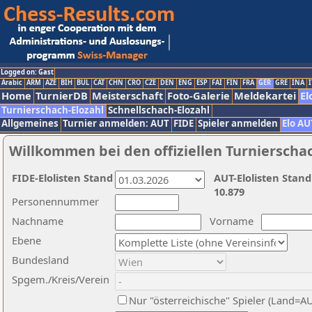
Logged on: Gast
Arabic
ARM
AZE
BIH
BUL
CAT
CHN
CRO
CZE
DEN
ENG
ESP
FAI
FIN
FRA
GER
GRE
INA
I
Home
TurnierDB
Meisterschaft
Foto-Galerie
Meldekartei
El
Turnierschach-Elozahl
Schnellschach-Elozahl
Allgemeines
Turnier anmelden: AUT
FIDE
Spieler anmelden
Elo AU
Willkommen bei den offiziellen Turnierscha
FIDE-Elolisten Stand
AUT-Elolisten Stand
10.879
Personennummer
Nachname
Vorname
Ebene
Bundesland
Spgem./Kreis/Verein
Nur "österreichische" Spieler (Land=A