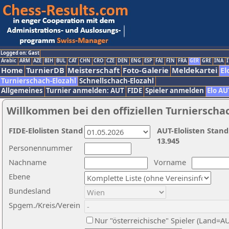
Logged on: Gast
Arabic
ARM
AZE
BIH
BUL
CAT
CHN
CRO
CZE
DEN
ENG
ESP
FAI
FIN
FRA
GER
GRE
INA
I
Home
TurnierDB
Meisterschaft
Foto-Galerie
Meldekartei
El
Turnierschach-Elozahl
Schnellschach-Elozahl
Allgemeines
Turnier anmelden: AUT
FIDE
Spieler anmelden
Elo AU
Willkommen bei den offiziellen Turnierscha
FIDE-Elolisten Stand
AUT-Elolisten Stand
13.945
Personennummer
Nachname
Vorname
Ebene
Bundesland
Spgem./Kreis/Verein
Nur "österreichische" Spieler (Land=A