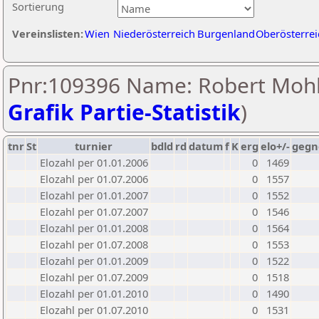
Sortierung
Vereinslisten:
Wien
Niederösterreich
Burgenland
Oberösterrei
Pnr:109396 Name: Robert Mohl
Grafik Partie-Statistik
)
tnr
St
turnier
bdld
rd
datum
f
K
erg
elo+/-
gegn
Elozahl per 01.01.2006
0
1469
Elozahl per 01.07.2006
0
1557
Elozahl per 01.01.2007
0
1552
Elozahl per 01.07.2007
0
1546
Elozahl per 01.01.2008
0
1564
Elozahl per 01.07.2008
0
1553
Elozahl per 01.01.2009
0
1522
Elozahl per 01.07.2009
0
1518
Elozahl per 01.01.2010
0
1490
Elozahl per 01.07.2010
0
1531