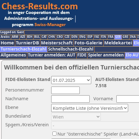
Logged on: Gast
Arabic
ARM
AZE
BIH
BUL
CAT
CHN
CRO
CZE
DEN
ENG
ESP
FAI
FIN
FRA
GER
GRE
INA
I
Home
TurnierDB
Meisterschaft
Foto-Galerie
Meldekartei
El
Turnierschach-Elozahl
Schnellschach-Elozahl
Allgemeines
Turnier anmelden: AUT
FIDE
Spieler anmelden
Elo AU
Willkommen bei den offiziellen Turnierscha
FIDE-Elolisten Stand
AUT-Elolisten Stand
7.518
Personennummer
Nachname
Vorname
Ebene
Bundesland
Spgem./Kreis/Verein
Nur "österreichische" Spieler (Land=A