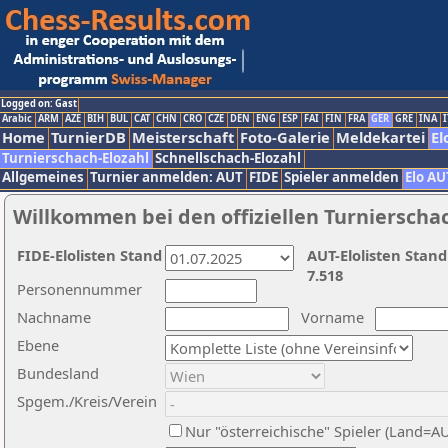
Logged on: Gast
Arabic
ARM
AZE
BIH
BUL
CAT
CHN
CRO
CZE
DEN
ENG
ESP
FAI
FIN
FRA
GER
GRE
INA
I
Home
TurnierDB
Meisterschaft
Foto-Galerie
Meldekartei
El
Turnierschach-Elozahl
Schnellschach-Elozahl
Allgemeines
Turnier anmelden: AUT
FIDE
Spieler anmelden
Elo AU
Willkommen bei den offiziellen Turnierscha
FIDE-Elolisten Stand
AUT-Elolisten Stand
7.518
Personennummer
Nachname
Vorname
Ebene
Bundesland
Spgem./Kreis/Verein
Nur "österreichische" Spieler (Land=A