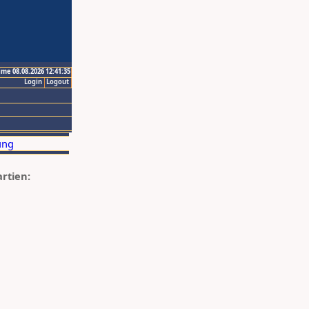
ime 08.08.2026 12:41:35
Login
Logout
artien: