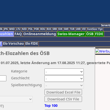
Servert
TA
JPN
MKD
LTU
NED
POL
POR
ROU
RUS
SRB
SVK
SWE
TUR
UKR
VIE
FontSize:11pt
ozahlen
FAQ
Onlineanmeldung
Swiss-Manager
ÖSB
FIDE
T
Elo Vorschau
Elo FIDE
ch-Elozahlen des ÖSB
 01.07.2025, letzte Änderung am 17.08.2025 11:27, gewertete P
Kategorie
Geschlecht
Spielberechtigung
Top 100
UT)