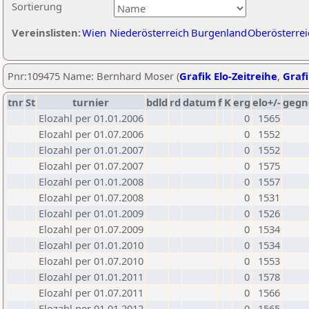
Sortierung
Vereinslisten:
Wien
Niederösterreich
Burgenland
Oberösterrei
Pnr:109475 Name: Bernhard Moser (
Grafik Elo-Zeitreihe
,
Grafi
tnr
St
turnier
bdld
rd
datum
f
K
erg
elo+/-
gegn
Elozahl per 01.01.2006
0
1565
Elozahl per 01.07.2006
0
1552
Elozahl per 01.01.2007
0
1552
Elozahl per 01.07.2007
0
1575
Elozahl per 01.01.2008
0
1557
Elozahl per 01.07.2008
0
1531
Elozahl per 01.01.2009
0
1526
Elozahl per 01.07.2009
0
1534
Elozahl per 01.01.2010
0
1534
Elozahl per 01.07.2010
0
1553
Elozahl per 01.01.2011
0
1578
Elozahl per 01.07.2011
0
1566
Elozahl per 01.01.2012
0
1565