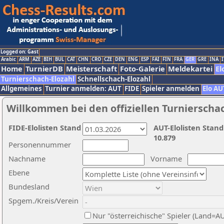
Logged on: Gast
Arabic
ARM
AZE
BIH
BUL
CAT
CHN
CRO
CZE
DEN
ENG
ESP
FAI
FIN
FRA
GER
GRE
INA
I
Home
TurnierDB
Meisterschaft
Foto-Galerie
Meldekartei
El
Turnierschach-Elozahl
Schnellschach-Elozahl
Allgemeines
Turnier anmelden: AUT
FIDE
Spieler anmelden
Elo AU
Willkommen bei den offiziellen Turnierscha
FIDE-Elolisten Stand
AUT-Elolisten Stand
10.879
Personennummer
Nachname
Vorname
Ebene
Bundesland
Spgem./Kreis/Verein
Nur "österreichische" Spieler (Land=A