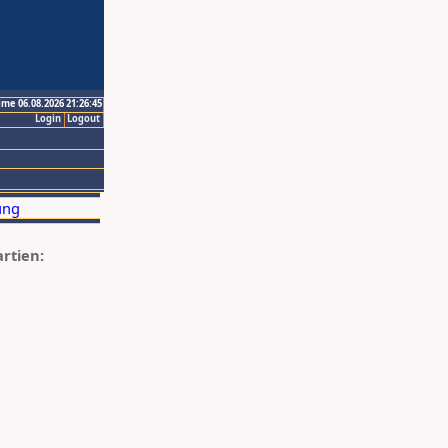
ime 06.08.2026 21:26:45
Login
Logout
artien: