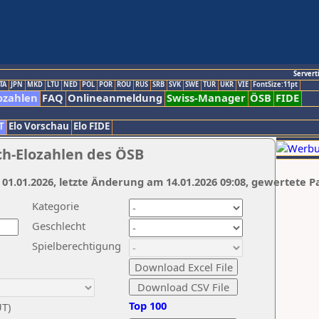
Servert
TA
JPN
MKD
LTU
NED
POL
POR
ROU
RUS
SRB
SVK
SWE
TUR
UKR
VIE
FontSize:11pt
ozahlen
FAQ
Onlineanmeldung
Swiss-Manager
ÖSB
FIDE
T
Elo Vorschau
Elo FIDE
ch-Elozahlen des ÖSB
 01.01.2026, letzte Änderung am 14.01.2026 09:08, gewertete P
Kategorie
Geschlecht
Spielberechtigung
Top 100
UT)