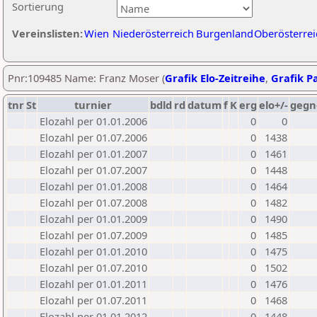
Sortierung
Vereinslisten:
Wien
Niederösterreich
Burgenland
Oberösterrei
Pnr:109485 Name: Franz Moser (
Grafik Elo-Zeitreihe
,
Grafik Pa
tnr
St
turnier
bdld
rd
datum
f
K
erg
elo+/-
gegn
Elozahl per 01.01.2006
0
0
Elozahl per 01.07.2006
0
1438
Elozahl per 01.01.2007
0
1461
Elozahl per 01.07.2007
0
1448
Elozahl per 01.01.2008
0
1464
Elozahl per 01.07.2008
0
1482
Elozahl per 01.01.2009
0
1490
Elozahl per 01.07.2009
0
1485
Elozahl per 01.01.2010
0
1475
Elozahl per 01.07.2010
0
1502
Elozahl per 01.01.2011
0
1476
Elozahl per 01.07.2011
0
1468
Elozahl per 01.01.2012
0
1448