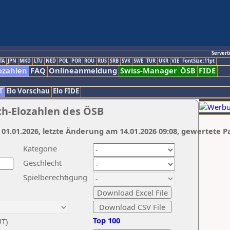
Servert
TA
JPN
MKD
LTU
NED
POL
POR
ROU
RUS
SRB
SVK
SWE
TUR
UKR
VIE
FontSize:11pt
ozahlen
FAQ
Onlineanmeldung
Swiss-Manager
ÖSB
FIDE
T
Elo Vorschau
Elo FIDE
ch-Elozahlen des ÖSB
 01.01.2026, letzte Änderung am 14.01.2026 09:08, gewertete P
Kategorie
Geschlecht
Spielberechtigung
Top 100
UT)