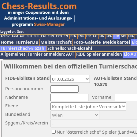
Logged on: Gast
Arabic
ARM
AZE
BIH
BUL
CAT
CHN
CRO
CZE
DEN
ENG
ESP
FAI
FIN
FRA
GER
GRE
INA
I
Home
TurnierDB
Meisterschaft
Foto-Galerie
Meldekartei
El
Turnierschach-Elozahl
Schnellschach-Elozahl
Allgemeines
Turnier anmelden: AUT
FIDE
Spieler anmelden
Elo AU
Willkommen bei den offiziellen Turnierscha
FIDE-Elolisten Stand
AUT-Elolisten Stand
10.879
Personennummer
Nachname
Vorname
Ebene
Bundesland
Spgem./Kreis/Verein
Nur "österreichische" Spieler (Land=A