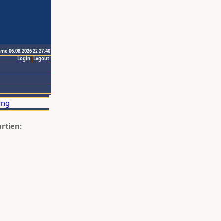
ime 06.08.2026 22:27:40
Login
Logout
artien: