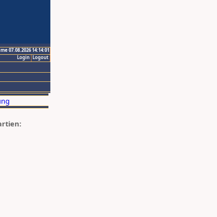
ime 07.08.2026 14:14:01
Login
Logout
artien: