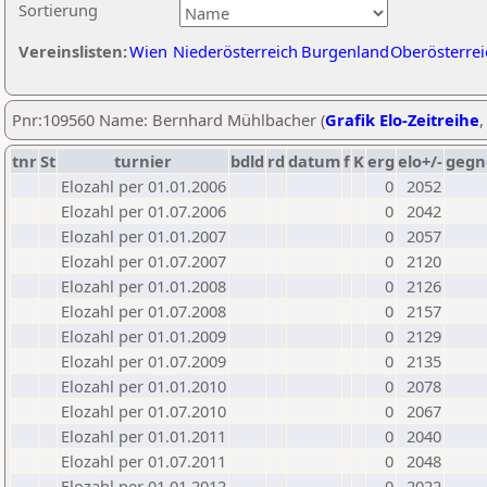
Sortierung
Vereinslisten:
Wien
Niederösterreich
Burgenland
Oberösterrei
Pnr:109560 Name: Bernhard Mühlbacher (
Grafik Elo-Zeitreihe
tnr
St
turnier
bdld
rd
datum
f
K
erg
elo+/-
gegn
Elozahl per 01.01.2006
0
2052
Elozahl per 01.07.2006
0
2042
Elozahl per 01.01.2007
0
2057
Elozahl per 01.07.2007
0
2120
Elozahl per 01.01.2008
0
2126
Elozahl per 01.07.2008
0
2157
Elozahl per 01.01.2009
0
2129
Elozahl per 01.07.2009
0
2135
Elozahl per 01.01.2010
0
2078
Elozahl per 01.07.2010
0
2067
Elozahl per 01.01.2011
0
2040
Elozahl per 01.07.2011
0
2048
Elozahl per 01.01.2012
0
2022