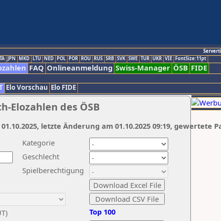
Servert
TA
JPN
MKD
LTU
NED
POL
POR
ROU
RUS
SRB
SVK
SWE
TUR
UKR
VIE
FontSize:11pt
ozahlen
FAQ
Onlineanmeldung
Swiss-Manager
ÖSB
FIDE
T
Elo Vorschau
Elo FIDE
ch-Elozahlen des ÖSB
 01.10.2025, letzte Änderung am 01.10.2025 09:19, gewertete P
Kategorie
Geschlecht
Spielberechtigung
Top 100
UT)