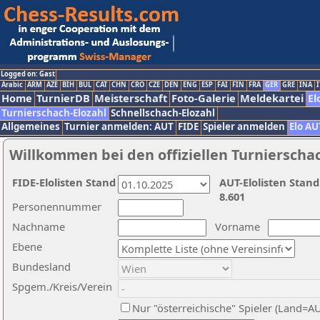
Logged on: Gast
Arabic
ARM
AZE
BIH
BUL
CAT
CHN
CRO
CZE
DEN
ENG
ESP
FAI
FIN
FRA
GER
GRE
INA
I
Home
TurnierDB
Meisterschaft
Foto-Galerie
Meldekartei
El
Turnierschach-Elozahl
Schnellschach-Elozahl
Allgemeines
Turnier anmelden: AUT
FIDE
Spieler anmelden
Elo AU
Willkommen bei den offiziellen Turnierscha
FIDE-Elolisten Stand
AUT-Elolisten Stand
8.601
Personennummer
Nachname
Vorname
Ebene
Bundesland
Spgem./Kreis/Verein
Nur "österreichische" Spieler (Land=A