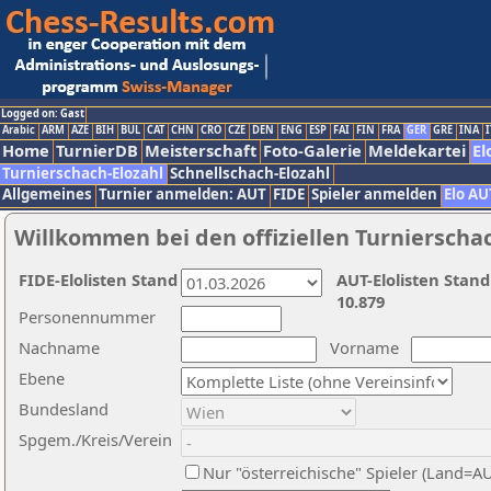
Logged on: Gast
Arabic
ARM
AZE
BIH
BUL
CAT
CHN
CRO
CZE
DEN
ENG
ESP
FAI
FIN
FRA
GER
GRE
INA
I
Home
TurnierDB
Meisterschaft
Foto-Galerie
Meldekartei
El
Turnierschach-Elozahl
Schnellschach-Elozahl
Allgemeines
Turnier anmelden: AUT
FIDE
Spieler anmelden
Elo AU
Willkommen bei den offiziellen Turnierscha
FIDE-Elolisten Stand
AUT-Elolisten Stand
10.879
Personennummer
Nachname
Vorname
Ebene
Bundesland
Spgem./Kreis/Verein
Nur "österreichische" Spieler (Land=A