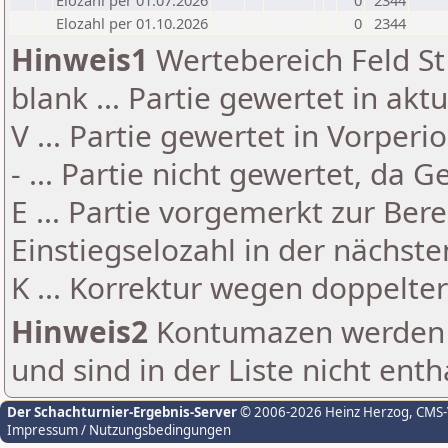
Elozahl per 01.07.2026
0
2344
Elozahl per 01.10.2026
0
2344
Hinweis1
Wertebereich Feld St 
blank ... Partie gewertet in akt
V ... Partie gewertet in Vorperi
- ... Partie nicht gewertet, da 
E ... Partie vorgemerkt zur Be
Einstiegselozahl in der nächst
K ... Korrektur wegen doppelt
Hinweis2
Kontumazen werden g
und sind in der Liste nicht enth
Der Schachturnier-Ergebnis-Server
© 2006-2026 Heinz Herzog
, CMS
Impressum / Nutzungsbedingungen