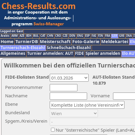
Logged on: Gast
Arabic
ARM
AZE
BIH
BUL
CAT
CHN
CRO
CZE
DEN
ENG
ESP
FAI
FIN
FRA
GER
GRE
INA
I
Home
TurnierDB
Meisterschaft
Foto-Galerie
Meldekartei
El
Turnierschach-Elozahl
Schnellschach-Elozahl
Allgemeines
Turnier anmelden: AUT
FIDE
Spieler anmelden
Elo AU
Willkommen bei den offiziellen Turnierscha
FIDE-Elolisten Stand
AUT-Elolisten Stand
10.879
Personennummer
Nachname
Vorname
Ebene
Bundesland
Spgem./Kreis/Verein
Nur "österreichische" Spieler (Land=A