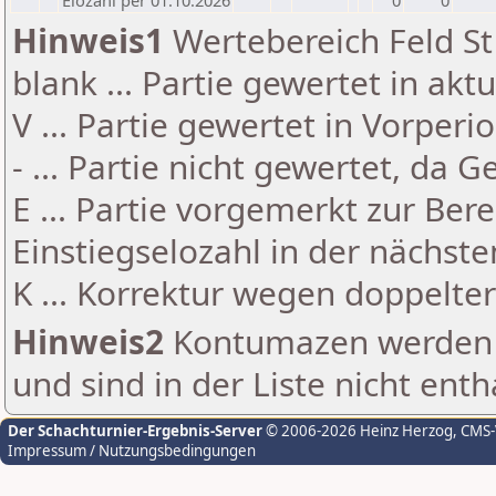
Elozahl per 01.10.2026
0
0
Hinweis1
Wertebereich Feld St 
blank ... Partie gewertet in akt
V ... Partie gewertet in Vorperi
- ... Partie nicht gewertet, da 
E ... Partie vorgemerkt zur Be
Einstiegselozahl in der nächst
K ... Korrektur wegen doppelt
Hinweis2
Kontumazen werden g
und sind in der Liste nicht enth
Der Schachturnier-Ergebnis-Server
© 2006-2026 Heinz Herzog
, CMS
Impressum / Nutzungsbedingungen