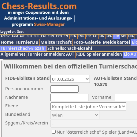
Logged on: Gast
Arabic
ARM
AZE
BIH
BUL
CAT
CHN
CRO
CZE
DEN
ENG
ESP
FAI
FIN
FRA
GER
GRE
INA
I
Home
TurnierDB
Meisterschaft
Foto-Galerie
Meldekartei
El
Turnierschach-Elozahl
Schnellschach-Elozahl
Allgemeines
Turnier anmelden: AUT
FIDE
Spieler anmelden
Elo AU
Willkommen bei den offiziellen Turnierscha
FIDE-Elolisten Stand
AUT-Elolisten Stand
10.879
Personennummer
Nachname
Vorname
Ebene
Bundesland
Spgem./Kreis/Verein
Nur "österreichische" Spieler (Land=A