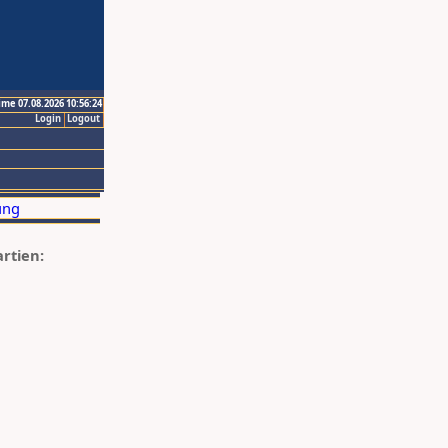
ime 07.08.2026 10:56:24
Login
Logout
artien: