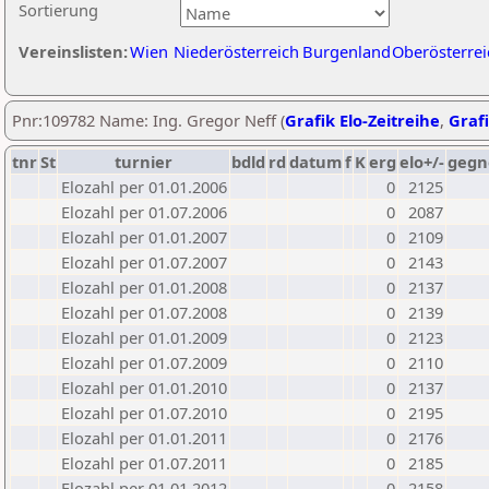
Sortierung
Vereinslisten:
Wien
Niederösterreich
Burgenland
Oberösterrei
Pnr:109782 Name: Ing. Gregor Neff (
Grafik Elo-Zeitreihe
,
Grafi
tnr
St
turnier
bdld
rd
datum
f
K
erg
elo+/-
gegn
Elozahl per 01.01.2006
0
2125
Elozahl per 01.07.2006
0
2087
Elozahl per 01.01.2007
0
2109
Elozahl per 01.07.2007
0
2143
Elozahl per 01.01.2008
0
2137
Elozahl per 01.07.2008
0
2139
Elozahl per 01.01.2009
0
2123
Elozahl per 01.07.2009
0
2110
Elozahl per 01.01.2010
0
2137
Elozahl per 01.07.2010
0
2195
Elozahl per 01.01.2011
0
2176
Elozahl per 01.07.2011
0
2185
Elozahl per 01.01.2012
0
2158