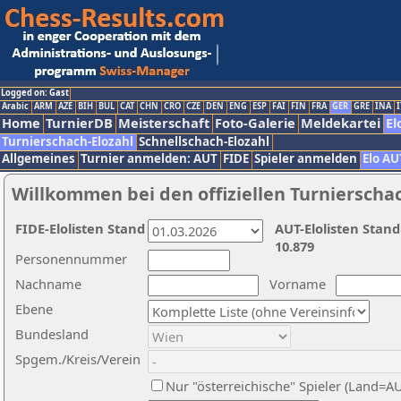
Logged on: Gast
Arabic
ARM
AZE
BIH
BUL
CAT
CHN
CRO
CZE
DEN
ENG
ESP
FAI
FIN
FRA
GER
GRE
INA
I
Home
TurnierDB
Meisterschaft
Foto-Galerie
Meldekartei
El
Turnierschach-Elozahl
Schnellschach-Elozahl
Allgemeines
Turnier anmelden: AUT
FIDE
Spieler anmelden
Elo AU
Willkommen bei den offiziellen Turnierscha
FIDE-Elolisten Stand
AUT-Elolisten Stand
10.879
Personennummer
Nachname
Vorname
Ebene
Bundesland
Spgem./Kreis/Verein
Nur "österreichische" Spieler (Land=A