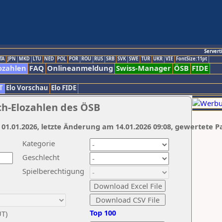
Servert
TA
JPN
MKD
LTU
NED
POL
POR
ROU
RUS
SRB
SVK
SWE
TUR
UKR
VIE
FontSize:11pt
ozahlen
FAQ
Onlineanmeldung
Swiss-Manager
ÖSB
FIDE
T
Elo Vorschau
Elo FIDE
ch-Elozahlen des ÖSB
 01.01.2026, letzte Änderung am 14.01.2026 09:08, gewertete P
Kategorie
Geschlecht
Spielberechtigung
Top 100
UT)