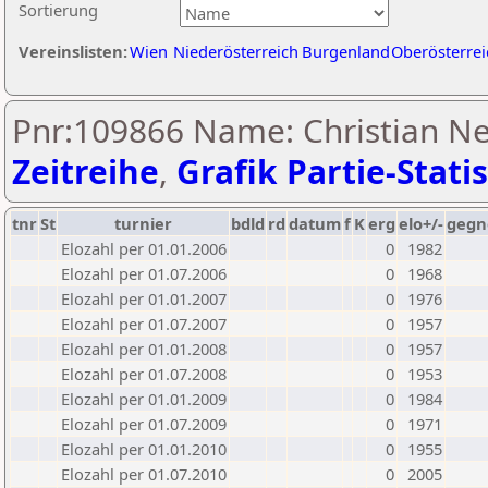
Sortierung
Vereinslisten:
Wien
Niederösterreich
Burgenland
Oberösterrei
Pnr:109866 Name: Christian N
Zeitreihe
,
Grafik Partie-Statis
tnr
St
turnier
bdld
rd
datum
f
K
erg
elo+/-
gegn
Elozahl per 01.01.2006
0
1982
Elozahl per 01.07.2006
0
1968
Elozahl per 01.01.2007
0
1976
Elozahl per 01.07.2007
0
1957
Elozahl per 01.01.2008
0
1957
Elozahl per 01.07.2008
0
1953
Elozahl per 01.01.2009
0
1984
Elozahl per 01.07.2009
0
1971
Elozahl per 01.01.2010
0
1955
Elozahl per 01.07.2010
0
2005