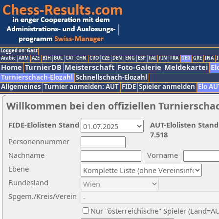
Logged on: Gast
Arabic
ARM
AZE
BIH
BUL
CAT
CHN
CRO
CZE
DEN
ENG
ESP
FAI
FIN
FRA
GER
GRE
INA
I
Home
TurnierDB
Meisterschaft
Foto-Galerie
Meldekartei
El
Turnierschach-Elozahl
Schnellschach-Elozahl
Allgemeines
Turnier anmelden: AUT
FIDE
Spieler anmelden
Elo AU
Willkommen bei den offiziellen Turnierscha
FIDE-Elolisten Stand
AUT-Elolisten Stand
7.518
Personennummer
Nachname
Vorname
Ebene
Bundesland
Spgem./Kreis/Verein
Nur "österreichische" Spieler (Land=A