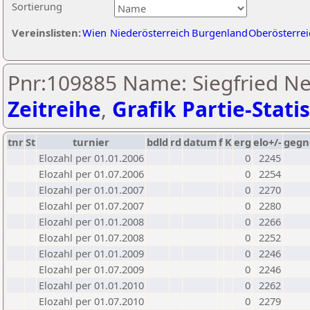
Sortierung
Vereinslisten:
Wien
Niederösterreich
Burgenland
Oberösterrei
Pnr:109885 Name: Siegfried N
Zeitreihe
,
Grafik Partie-Statis
tnr
St
turnier
bdld
rd
datum
f
K
erg
elo+/-
gegn
Elozahl per 01.01.2006
0
2245
Elozahl per 01.07.2006
0
2254
Elozahl per 01.01.2007
0
2270
Elozahl per 01.07.2007
0
2280
Elozahl per 01.01.2008
0
2266
Elozahl per 01.07.2008
0
2252
Elozahl per 01.01.2009
0
2246
Elozahl per 01.07.2009
0
2246
Elozahl per 01.01.2010
0
2262
Elozahl per 01.07.2010
0
2279