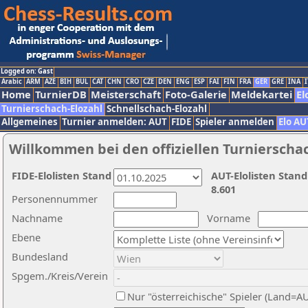
Logged on: Gast
Arabic
ARM
AZE
BIH
BUL
CAT
CHN
CRO
CZE
DEN
ENG
ESP
FAI
FIN
FRA
GER
GRE
INA
I
Home
TurnierDB
Meisterschaft
Foto-Galerie
Meldekartei
El
Turnierschach-Elozahl
Schnellschach-Elozahl
Allgemeines
Turnier anmelden: AUT
FIDE
Spieler anmelden
Elo AU
Willkommen bei den offiziellen Turnierscha
FIDE-Elolisten Stand
AUT-Elolisten Stand
8.601
Personennummer
Nachname
Vorname
Ebene
Bundesland
Spgem./Kreis/Verein
Nur "österreichische" Spieler (Land=A