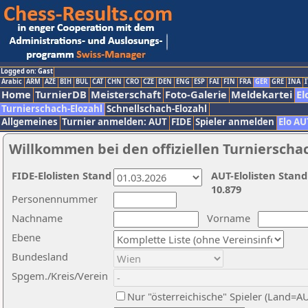
Logged on: Gast
Arabic
ARM
AZE
BIH
BUL
CAT
CHN
CRO
CZE
DEN
ENG
ESP
FAI
FIN
FRA
GER
GRE
INA
I
Home
TurnierDB
Meisterschaft
Foto-Galerie
Meldekartei
El
Turnierschach-Elozahl
Schnellschach-Elozahl
Allgemeines
Turnier anmelden: AUT
FIDE
Spieler anmelden
Elo AU
Willkommen bei den offiziellen Turnierscha
FIDE-Elolisten Stand
AUT-Elolisten Stand
10.879
Personennummer
Nachname
Vorname
Ebene
Bundesland
Spgem./Kreis/Verein
Nur "österreichische" Spieler (Land=A