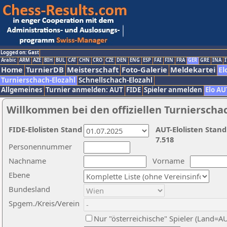
Logged on: Gast
Arabic
ARM
AZE
BIH
BUL
CAT
CHN
CRO
CZE
DEN
ENG
ESP
FAI
FIN
FRA
GER
GRE
INA
I
Home
TurnierDB
Meisterschaft
Foto-Galerie
Meldekartei
El
Turnierschach-Elozahl
Schnellschach-Elozahl
Allgemeines
Turnier anmelden: AUT
FIDE
Spieler anmelden
Elo AU
Willkommen bei den offiziellen Turnierscha
FIDE-Elolisten Stand
AUT-Elolisten Stand
7.518
Personennummer
Nachname
Vorname
Ebene
Bundesland
Spgem./Kreis/Verein
Nur "österreichische" Spieler (Land=A