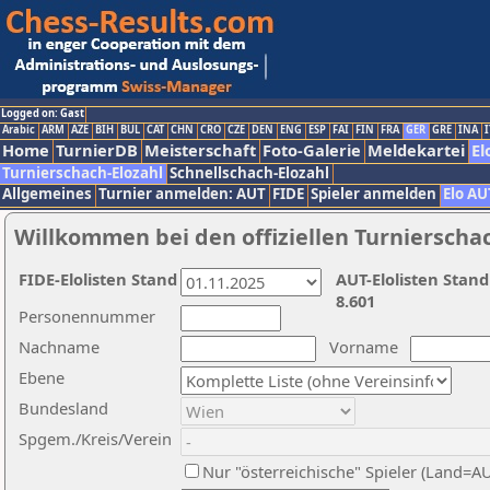
Logged on: Gast
Arabic
ARM
AZE
BIH
BUL
CAT
CHN
CRO
CZE
DEN
ENG
ESP
FAI
FIN
FRA
GER
GRE
INA
I
Home
TurnierDB
Meisterschaft
Foto-Galerie
Meldekartei
El
Turnierschach-Elozahl
Schnellschach-Elozahl
Allgemeines
Turnier anmelden: AUT
FIDE
Spieler anmelden
Elo AU
Willkommen bei den offiziellen Turnierscha
FIDE-Elolisten Stand
AUT-Elolisten Stand
8.601
Personennummer
Nachname
Vorname
Ebene
Bundesland
Spgem./Kreis/Verein
Nur "österreichische" Spieler (Land=A