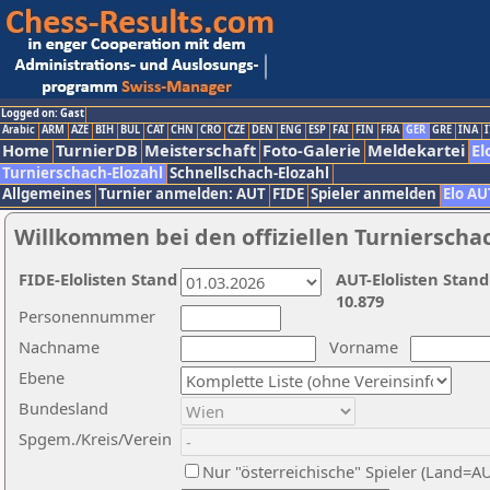
Logged on: Gast
Arabic
ARM
AZE
BIH
BUL
CAT
CHN
CRO
CZE
DEN
ENG
ESP
FAI
FIN
FRA
GER
GRE
INA
I
Home
TurnierDB
Meisterschaft
Foto-Galerie
Meldekartei
El
Turnierschach-Elozahl
Schnellschach-Elozahl
Allgemeines
Turnier anmelden: AUT
FIDE
Spieler anmelden
Elo AU
Willkommen bei den offiziellen Turnierscha
FIDE-Elolisten Stand
AUT-Elolisten Stand
10.879
Personennummer
Nachname
Vorname
Ebene
Bundesland
Spgem./Kreis/Verein
Nur "österreichische" Spieler (Land=A