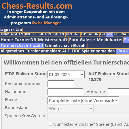
Logged on: Gast
Arabic
ARM
AZE
BIH
BUL
CAT
CHN
CRO
CZE
DEN
ENG
ESP
FAI
FIN
FRA
GER
GRE
INA
I
Home
TurnierDB
Meisterschaft
Foto-Galerie
Meldekartei
El
Turnierschach-Elozahl
Schnellschach-Elozahl
Allgemeines
Turnier anmelden: AUT
FIDE
Spieler anmelden
Elo AU
Willkommen bei den offiziellen Turnierscha
FIDE-Elolisten Stand
AUT-Elolisten Stand
10.879
Personennummer
Nachname
Vorname
Ebene
Bundesland
Spgem./Kreis/Verein
Nur "österreichische" Spieler (Land=A