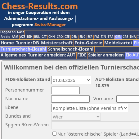
Logged on: Gast
Arabic
ARM
AZE
BIH
BUL
CAT
CHN
CRO
CZE
DEN
ENG
ESP
FAI
FIN
FRA
GER
GRE
INA
I
Home
TurnierDB
Meisterschaft
Foto-Galerie
Meldekartei
El
Turnierschach-Elozahl
Schnellschach-Elozahl
Allgemeines
Turnier anmelden: AUT
FIDE
Spieler anmelden
Elo AU
Willkommen bei den offiziellen Turnierscha
FIDE-Elolisten Stand
AUT-Elolisten Stand
10.879
Personennummer
Nachname
Vorname
Ebene
Bundesland
Spgem./Kreis/Verein
Nur "österreichische" Spieler (Land=A