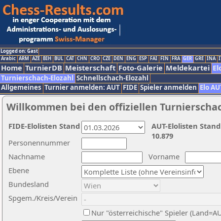
Logged on: Gast
Arabic
ARM
AZE
BIH
BUL
CAT
CHN
CRO
CZE
DEN
ENG
ESP
FAI
FIN
FRA
GER
GRE
INA
I
Home
TurnierDB
Meisterschaft
Foto-Galerie
Meldekartei
El
Turnierschach-Elozahl
Schnellschach-Elozahl
Allgemeines
Turnier anmelden: AUT
FIDE
Spieler anmelden
Elo AU
Willkommen bei den offiziellen Turnierscha
FIDE-Elolisten Stand
AUT-Elolisten Stand
10.879
Personennummer
Nachname
Vorname
Ebene
Bundesland
Spgem./Kreis/Verein
Nur "österreichische" Spieler (Land=A