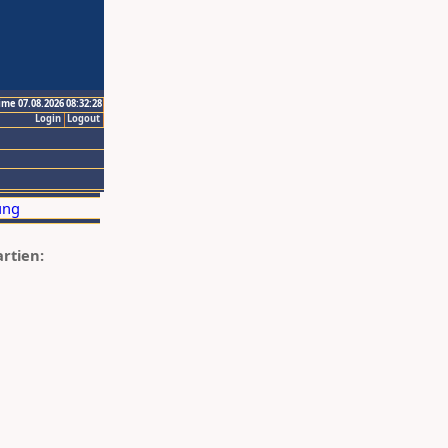
ime 07.08.2026 08:32:28
Login
Logout
artien: