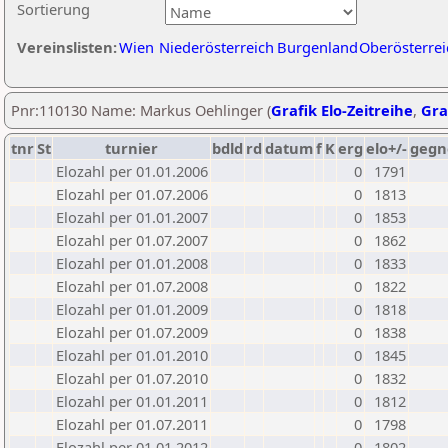
Sortierung
Vereinslisten:
Wien
Niederösterreich
Burgenland
Oberösterrei
Pnr:110130 Name: Markus Oehlinger (
Grafik Elo-Zeitreihe
,
Gra
tnr
St
turnier
bdld
rd
datum
f
K
erg
elo+/-
gegn
Elozahl per 01.01.2006
0
1791
Elozahl per 01.07.2006
0
1813
Elozahl per 01.01.2007
0
1853
Elozahl per 01.07.2007
0
1862
Elozahl per 01.01.2008
0
1833
Elozahl per 01.07.2008
0
1822
Elozahl per 01.01.2009
0
1818
Elozahl per 01.07.2009
0
1838
Elozahl per 01.01.2010
0
1845
Elozahl per 01.07.2010
0
1832
Elozahl per 01.01.2011
0
1812
Elozahl per 01.07.2011
0
1798
Elozahl per 01.01.2012
0
1802