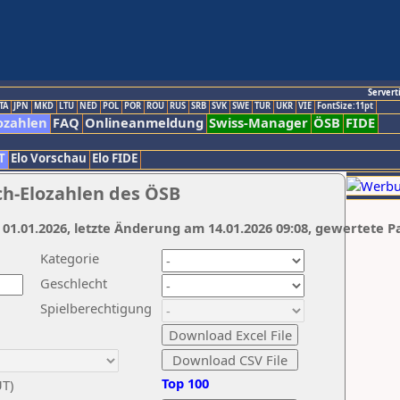
Servert
TA
JPN
MKD
LTU
NED
POL
POR
ROU
RUS
SRB
SVK
SWE
TUR
UKR
VIE
FontSize:11pt
ozahlen
FAQ
Onlineanmeldung
Swiss-Manager
ÖSB
FIDE
T
Elo Vorschau
Elo FIDE
ch-Elozahlen des ÖSB
 01.01.2026, letzte Änderung am 14.01.2026 09:08, gewertete P
Kategorie
Geschlecht
Spielberechtigung
Top 100
UT)