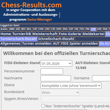
Logged on: Gast
Arabic
ARM
AZE
BIH
BUL
CAT
CHN
CRO
CZE
DEN
ENG
ESP
FAI
FIN
FRA
GER
GRE
INA
I
Home
TurnierDB
Meisterschaft
Foto-Galerie
Meldekartei
El
Turnierschach-Elozahl
Schnellschach-Elozahl
Allgemeines
Turnier anmelden: AUT
FIDE
Spieler anmelden
Elo AU
Willkommen bei den offiziellen Turnierscha
FIDE-Elolisten Stand
AUT-Elolisten Stand
13.945
Personennummer
Nachname
Vorname
Ebene
Bundesland
Spgem./Kreis/Verein
Nur "österreichische" Spieler (Land=A