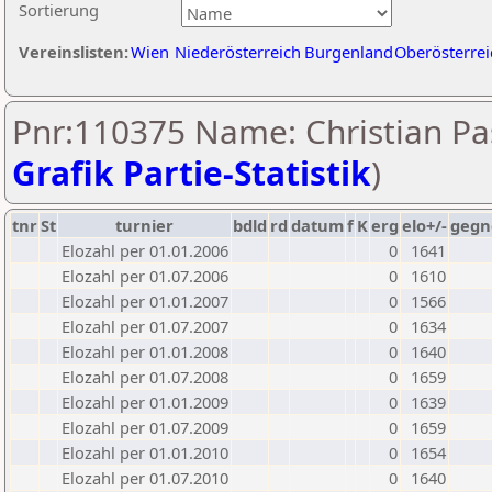
Sortierung
Vereinslisten:
Wien
Niederösterreich
Burgenland
Oberösterrei
Pnr:110375 Name: Christian Pa
Grafik Partie-Statistik
)
tnr
St
turnier
bdld
rd
datum
f
K
erg
elo+/-
gegn
Elozahl per 01.01.2006
0
1641
Elozahl per 01.07.2006
0
1610
Elozahl per 01.01.2007
0
1566
Elozahl per 01.07.2007
0
1634
Elozahl per 01.01.2008
0
1640
Elozahl per 01.07.2008
0
1659
Elozahl per 01.01.2009
0
1639
Elozahl per 01.07.2009
0
1659
Elozahl per 01.01.2010
0
1654
Elozahl per 01.07.2010
0
1640