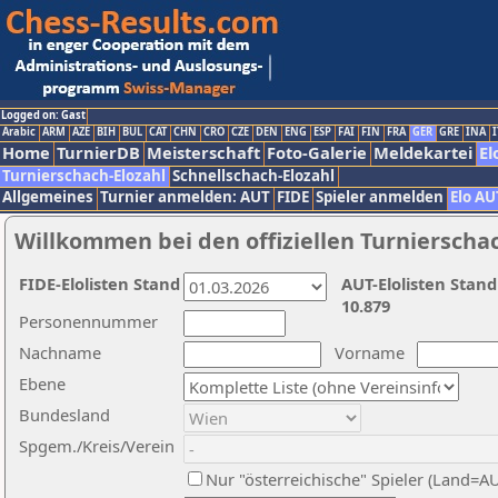
Logged on: Gast
Arabic
ARM
AZE
BIH
BUL
CAT
CHN
CRO
CZE
DEN
ENG
ESP
FAI
FIN
FRA
GER
GRE
INA
I
Home
TurnierDB
Meisterschaft
Foto-Galerie
Meldekartei
El
Turnierschach-Elozahl
Schnellschach-Elozahl
Allgemeines
Turnier anmelden: AUT
FIDE
Spieler anmelden
Elo AU
Willkommen bei den offiziellen Turnierscha
FIDE-Elolisten Stand
AUT-Elolisten Stand
10.879
Personennummer
Nachname
Vorname
Ebene
Bundesland
Spgem./Kreis/Verein
Nur "österreichische" Spieler (Land=A