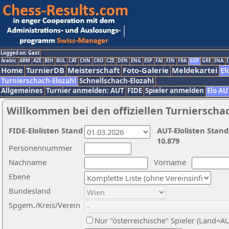
Logged on: Gast
Arabic
ARM
AZE
BIH
BUL
CAT
CHN
CRO
CZE
DEN
ENG
ESP
FAI
FIN
FRA
GER
GRE
INA
I
Home
TurnierDB
Meisterschaft
Foto-Galerie
Meldekartei
El
Turnierschach-Elozahl
Schnellschach-Elozahl
Allgemeines
Turnier anmelden: AUT
FIDE
Spieler anmelden
Elo AU
Willkommen bei den offiziellen Turnierscha
FIDE-Elolisten Stand
AUT-Elolisten Stand
10.879
Personennummer
Nachname
Vorname
Ebene
Bundesland
Spgem./Kreis/Verein
Nur "österreichische" Spieler (Land=A