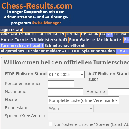
Logged on: Gast
Arabic
ARM
AZE
BIH
BUL
CAT
CHN
CRO
CZE
DEN
ENG
ESP
FAI
FIN
FRA
GER
GRE
INA
I
Home
TurnierDB
Meisterschaft
Foto-Galerie
Meldekartei
El
Turnierschach-Elozahl
Schnellschach-Elozahl
Allgemeines
Turnier anmelden: AUT
FIDE
Spieler anmelden
Elo AU
Willkommen bei den offiziellen Turnierscha
FIDE-Elolisten Stand
AUT-Elolisten Stand
8.601
Personennummer
Nachname
Vorname
Ebene
Bundesland
Spgem./Kreis/Verein
Nur "österreichische" Spieler (Land=A