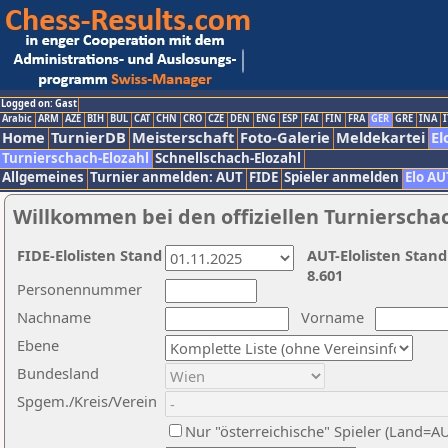
Logged on: Gast
Arabic
ARM
AZE
BIH
BUL
CAT
CHN
CRO
CZE
DEN
ENG
ESP
FAI
FIN
FRA
GER
GRE
INA
I
Home
TurnierDB
Meisterschaft
Foto-Galerie
Meldekartei
El
Turnierschach-Elozahl
Schnellschach-Elozahl
Allgemeines
Turnier anmelden: AUT
FIDE
Spieler anmelden
Elo AU
Willkommen bei den offiziellen Turnierscha
FIDE-Elolisten Stand
AUT-Elolisten Stand
8.601
Personennummer
Nachname
Vorname
Ebene
Bundesland
Spgem./Kreis/Verein
Nur "österreichische" Spieler (Land=A