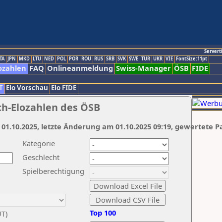
Servert
TA
JPN
MKD
LTU
NED
POL
POR
ROU
RUS
SRB
SVK
SWE
TUR
UKR
VIE
FontSize:11pt
ozahlen
FAQ
Onlineanmeldung
Swiss-Manager
ÖSB
FIDE
T
Elo Vorschau
Elo FIDE
ch-Elozahlen des ÖSB
 01.10.2025, letzte Änderung am 01.10.2025 09:19, gewertete P
Kategorie
Geschlecht
Spielberechtigung
Top 100
UT)