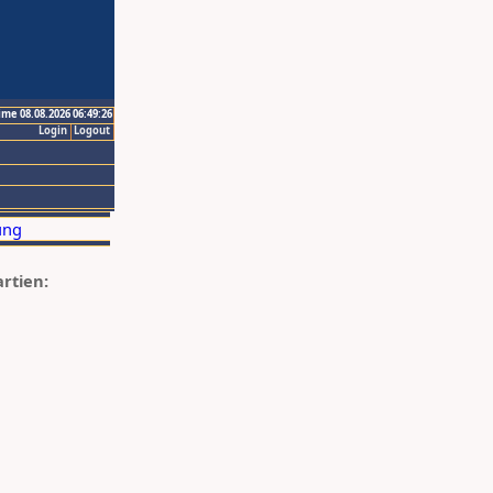
ime 08.08.2026 06:49:26
Login
Logout
artien: