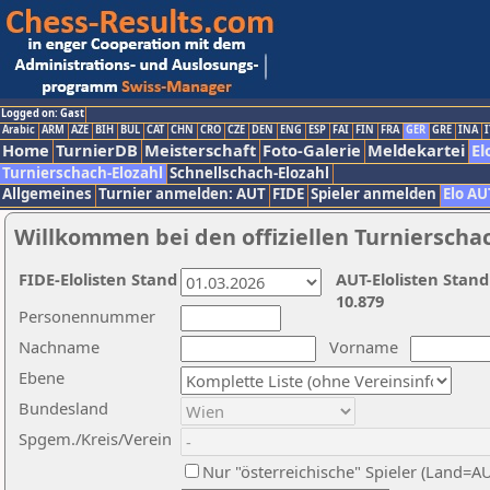
Logged on: Gast
Arabic
ARM
AZE
BIH
BUL
CAT
CHN
CRO
CZE
DEN
ENG
ESP
FAI
FIN
FRA
GER
GRE
INA
I
Home
TurnierDB
Meisterschaft
Foto-Galerie
Meldekartei
El
Turnierschach-Elozahl
Schnellschach-Elozahl
Allgemeines
Turnier anmelden: AUT
FIDE
Spieler anmelden
Elo AU
Willkommen bei den offiziellen Turnierscha
FIDE-Elolisten Stand
AUT-Elolisten Stand
10.879
Personennummer
Nachname
Vorname
Ebene
Bundesland
Spgem./Kreis/Verein
Nur "österreichische" Spieler (Land=A